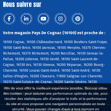
Nous suivre sur
Votre magasin Pays De Cognac (16100) est proche de :
16100 Cognac, 16100 Châteaubernard, 16100 Boutiers-Saint-Trojan,
16100 Saint-Brice, 16100 Javrezac, 16100 Merpins, 16370 Cherves-
Richemont, 16370 Richemont, 16200 Nercillac, 16130 Gensac-la-
Pallue, 16200 Julienne, 16130 Genté, 16100 Saint-Laurent-de-
Cognac, 16130 Ars, 16130 Gimeux, 16200 Réparsac, 16200 Bourg-
Charente, 16100 Louzac-Saint-André, 16100 Saint-André, 16130
Salles-d'Angles, 16200 Chassors, 17800 Salignac-sur-Charente,
16370 Saint-Sulpice-de-Cognac, 16200 Sainte-Sévère, 16130
Angeac-Champagne, 17610 Chérac, 16370 Mesnac, 17520 Celles,
Afin de vous offrir la meilleure expérience possible, Biocoop utilise
16130 Segonzac, 16200 Jarnac
des cookies : pour assurer une performance optimale du site, pour
récolter des statistiques afin d'analyser le trafic et la performance
du site et vous proposer une navigation personnalisée en toute
sécurité. Vous pouvez changer d'avis à tout moment en
Biocoop.fr
Le réseau Biocoop