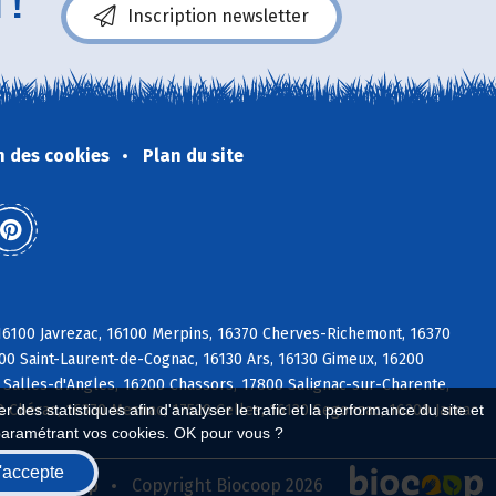
 !
Inscription newsletter
n des cookies
Plan du site
 16100 Javrezac, 16100 Merpins, 16370 Cherves-Richemont, 16370
100 Saint-Laurent-de-Cognac, 16130 Ars, 16130 Gimeux, 16200
 Salles-d'Angles, 16200 Chassors, 17800 Salignac-sur-Charente,
 Chérac, 16370 Mesnac, 17520 Celles, 16130 Segonzac, 16200 Jarnac
 des statistiques afin d'analyser le trafic et la performance du site et
paramétrant vos cookies. OK pour vous ?
'accepte
seau Biocoop
Copyright Biocoop 2026