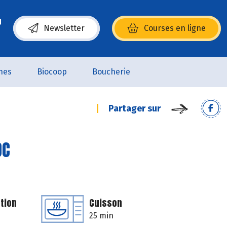
Newsletter
Courses en ligne
(s’ouvre dans une nouvelle fenêtre)
nes
Biocoop
Boucherie
Partager sur
OC
tion
Cuisson
25 min