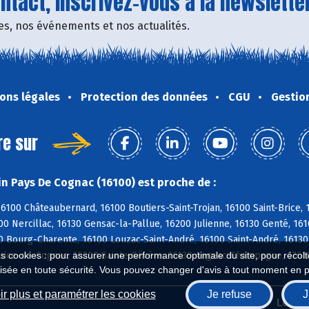
tact, inscrivez-vous à la newsletter
fres, nos événements et nos actualités.
ons légales
Protection des données
CGU
Gestio
re sur
n Pays De Cognac (16100) est proche de :
6100 Châteaubernard, 16100 Boutiers-Saint-Trojan, 16100 Saint-Brice,
0 Nercillac, 16130 Gensac-la-Pallue, 16200 Julienne, 16130 Genté, 16
 Bourg-Charente, 16100 Louzac-Saint-André, 16100 Saint-André, 16130
lpice-de-Cognac, 16200 Sainte-Sévère, 16130 Angeac-Champagne, 17610
es cookies : pour assurer une performance optimale du site, pour récolter
isée en toute sécurité. Vous pouvez changer d'avis à tout moment en 
r plus et paramétrer les cookies
Je refuse
J
Biocoop.fr
Le ré