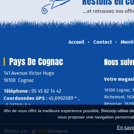
Restons en con
....et retrouvez nos of
Accueil
Contact
Menti
Pays De Cognac
Nous suiv
141 Avenue Victor Hugo
Votre magasi
16100 Cognac
16100 Cognac, 1
Téléphone :
05 45 82 14 42
Richemont, 1620
Coordonnées GPS :
45,6902089 ° ,
Réparsac, 16200
-0,3179848 °
16370 Saint-Su
Afin de vous offrir la meilleure expérience possible, Biocoop utilise d
vous proposer une navigation personnal
En savoi
Réalisé par