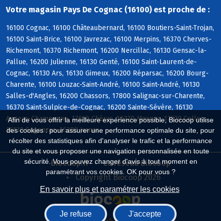
Votre magasin Pays De Cognac (16100) est proche de :
16100 Cognac, 16100 Châteaubernard, 16100 Boutiers-Saint-Trojan,
16100 Saint-Brice, 16100 Javrezac, 16100 Merpins, 16370 Cherves-
Richemont, 16370 Richemont, 16200 Nercillac, 16130 Gensac-la-
Pallue, 16200 Julienne, 16130 Genté, 16100 Saint-Laurent-de-
Cognac, 16130 Ars, 16130 Gimeux, 16200 Réparsac, 16200 Bourg-
Charente, 16100 Louzac-Saint-André, 16100 Saint-André, 16130
Salles-d'Angles, 16200 Chassors, 17800 Salignac-sur-Charente,
16370 Saint-Sulpice-de-Cognac, 16200 Sainte-Sévère, 16130
Angeac-Champagne, 17610 Chérac, 16370 Mesnac, 17520 Celles,
Afin de vous offrir la meilleure expérience possible, Biocoop utilise
16130 Segonzac, 16200 Jarnac
des cookies : pour assurer une performance optimale du site, pour
récolter des statistiques afin d'analyser le trafic et la performance
du site et vous proposer une navigation personnalisée en toute
sécurité. Vous pouvez changer d'avis à tout moment en
Biocoop.fr
Le réseau Biocoop
paramétrant vos cookies. OK pour vous ?
Copyright Biocoop 2026
En savoir plus et paramétrer les cookies
Je refuse
J'accepte