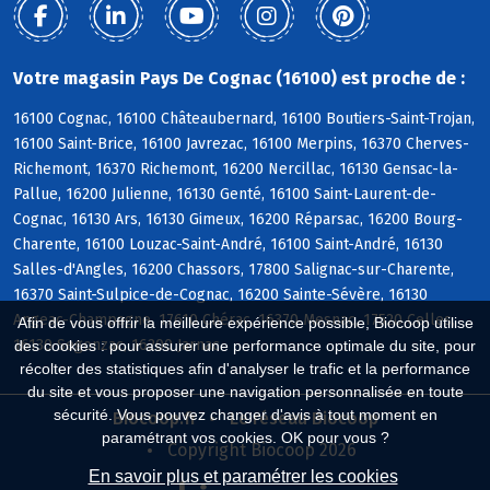
Votre magasin Pays De Cognac (16100) est proche de :
16100 Cognac, 16100 Châteaubernard, 16100 Boutiers-Saint-Trojan,
16100 Saint-Brice, 16100 Javrezac, 16100 Merpins, 16370 Cherves-
Richemont, 16370 Richemont, 16200 Nercillac, 16130 Gensac-la-
Pallue, 16200 Julienne, 16130 Genté, 16100 Saint-Laurent-de-
Cognac, 16130 Ars, 16130 Gimeux, 16200 Réparsac, 16200 Bourg-
Charente, 16100 Louzac-Saint-André, 16100 Saint-André, 16130
Salles-d'Angles, 16200 Chassors, 17800 Salignac-sur-Charente,
16370 Saint-Sulpice-de-Cognac, 16200 Sainte-Sévère, 16130
Angeac-Champagne, 17610 Chérac, 16370 Mesnac, 17520 Celles,
Afin de vous offrir la meilleure expérience possible, Biocoop utilise
16130 Segonzac, 16200 Jarnac
des cookies : pour assurer une performance optimale du site, pour
récolter des statistiques afin d'analyser le trafic et la performance
du site et vous proposer une navigation personnalisée en toute
sécurité. Vous pouvez changer d'avis à tout moment en
Biocoop.fr
Le réseau Biocoop
paramétrant vos cookies. OK pour vous ?
Copyright Biocoop 2026
En savoir plus et paramétrer les cookies