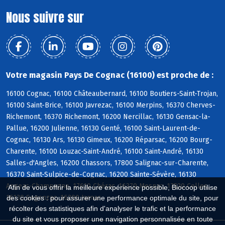
Nous suivre sur
Votre magasin Pays De Cognac (16100) est proche de :
16100 Cognac, 16100 Châteaubernard, 16100 Boutiers-Saint-Trojan,
16100 Saint-Brice, 16100 Javrezac, 16100 Merpins, 16370 Cherves-
Richemont, 16370 Richemont, 16200 Nercillac, 16130 Gensac-la-
Pallue, 16200 Julienne, 16130 Genté, 16100 Saint-Laurent-de-
Cognac, 16130 Ars, 16130 Gimeux, 16200 Réparsac, 16200 Bourg-
Charente, 16100 Louzac-Saint-André, 16100 Saint-André, 16130
Salles-d'Angles, 16200 Chassors, 17800 Salignac-sur-Charente,
16370 Saint-Sulpice-de-Cognac, 16200 Sainte-Sévère, 16130
Angeac-Champagne, 17610 Chérac, 16370 Mesnac, 17520 Celles,
Afin de vous offrir la meilleure expérience possible, Biocoop utilise
16130 Segonzac, 16200 Jarnac
des cookies : pour assurer une performance optimale du site, pour
récolter des statistiques afin d'analyser le trafic et la performance
du site et vous proposer une navigation personnalisée en toute