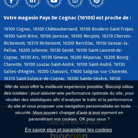
Votre magasin Pays De Cognac (16100) est proche de :
16100 Cognac, 16100 Châteaubernard, 16100 Boutiers-Saint-Trojan,
16100 Saint-Brice, 16100 Javrezac, 16100 Merpins, 16370 Cherves-
Richemont, 16370 Richemont, 16200 Nercillac, 16130 Gensac-la-
Pallue, 16200 Julienne, 16130 Genté, 16100 Saint-Laurent-de-
Cognac, 16130 Ars, 16130 Gimeux, 16200 Réparsac, 16200 Bourg-
Charente, 16100 Louzac-Saint-André, 16100 Saint-André, 16130
Salles-d'Angles, 16200 Chassors, 17800 Salignac-sur-Charente,
16370 Saint-Sulpice-de-Cognac, 16200 Sainte-Sévère, 16130
Angeac-Champagne, 17610 Chérac, 16370 Mesnac, 17520 Celles,
Afin de vous offrir la meilleure expérience possible, Biocoop utilise
16130 Segonzac, 16200 Jarnac
des cookies : pour assurer une performance optimale du site, pour
récolter des statistiques afin d'analyser le trafic et la performance
du site et vous proposer une navigation personnalisée en toute
sécurité. Vous pouvez changer d'avis à tout moment en
Biocoop.fr
Le réseau Biocoop
paramétrant vos cookies. OK pour vous ?
Copyright Biocoop 2026
En savoir plus et paramétrer les cookies