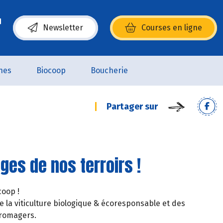
Newsletter
Courses en ligne
(s’ouvre dans une nouvelle fenêtre)
nes
Biocoop
Boucherie
Partager sur
ages de nos terroirs !
coop !
 la viticulture biologique & écoresponsable et des
fromagers.