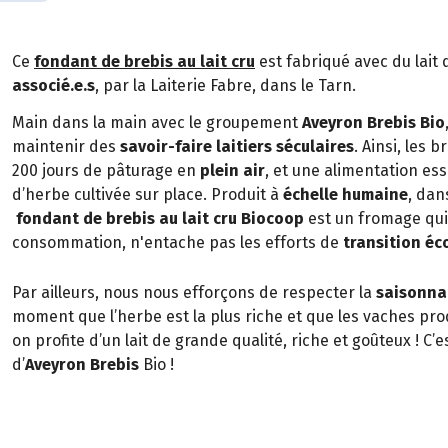
Ce
fondant de brebis au lait cru
est fabriqué avec du lait
associé.e.s
, par la Laiterie Fabre, dans le Tarn.
Main dans la main avec le groupement
Aveyron Brebis Bio
maintenir des
savoir-faire laitiers séculaires
. Ainsi, les 
200 jours de pâturage en
plein air
, et une alimentation es
d’herbe cultivée sur place. Produit à
échelle humaine
, dan
fondant de brebis au lait cru Biocoop
est un fromage qui,
consommation, n'entache pas les efforts de
transition éc
Par ailleurs, nous nous efforçons de respecter la
saisonnal
moment que l’herbe est la plus riche et que les vaches prod
on profite d’un lait de grande qualité, riche et goûteux ! C’e
d’
Aveyron Brebis
Bio !