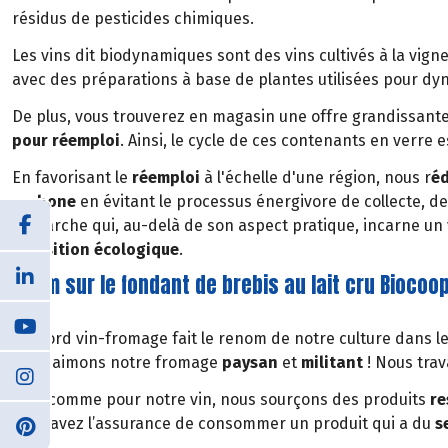
résidus de pesticides chimiques.
Les vins dit biodynamiques sont des vins cultivés à la vign
avec des préparations à base de plantes utilisées pour dyn
De plus, vous trouverez en magasin une offre grandissante 
pour réemploi
. Ainsi, le cycle de ces contenants en verre
En favorisant le
réemploi
à l'échelle d'une région, nous r
éd
carbone
en évitant le processus énergivore de collecte, de
démarche qui, au-delà de son aspect pratique, incarne un
transition écologique
.
Zoom sur le fondant de brebis au lait cru Biocoo
L’accord vin-fromage fait le renom de notre culture dans l
nous aimons notre fromage
paysan
et
militant
! Nous tra
Tout comme pour notre vin, nous sourçons des produits
re
vous avez l’assurance de consommer un produit qui a du
s