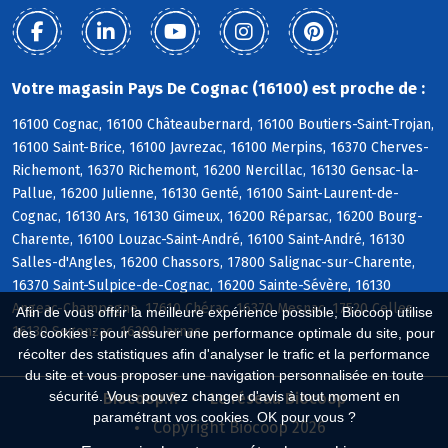
Votre magasin Pays De Cognac (16100) est proche de :
16100 Cognac, 16100 Châteaubernard, 16100 Boutiers-Saint-Trojan,
16100 Saint-Brice, 16100 Javrezac, 16100 Merpins, 16370 Cherves-
Richemont, 16370 Richemont, 16200 Nercillac, 16130 Gensac-la-
Pallue, 16200 Julienne, 16130 Genté, 16100 Saint-Laurent-de-
Cognac, 16130 Ars, 16130 Gimeux, 16200 Réparsac, 16200 Bourg-
Charente, 16100 Louzac-Saint-André, 16100 Saint-André, 16130
Salles-d'Angles, 16200 Chassors, 17800 Salignac-sur-Charente,
16370 Saint-Sulpice-de-Cognac, 16200 Sainte-Sévère, 16130
Angeac-Champagne, 17610 Chérac, 16370 Mesnac, 17520 Celles,
Afin de vous offrir la meilleure expérience possible, Biocoop utilise
16130 Segonzac, 16200 Jarnac
des cookies : pour assurer une performance optimale du site, pour
récolter des statistiques afin d'analyser le trafic et la performance
du site et vous proposer une navigation personnalisée en toute
sécurité. Vous pouvez changer d'avis à tout moment en
Biocoop.fr
Le réseau Biocoop
paramétrant vos cookies. OK pour vous ?
Copyright Biocoop 2026