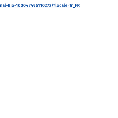
nal-Bio-100047496110272/?locale=fr_FR