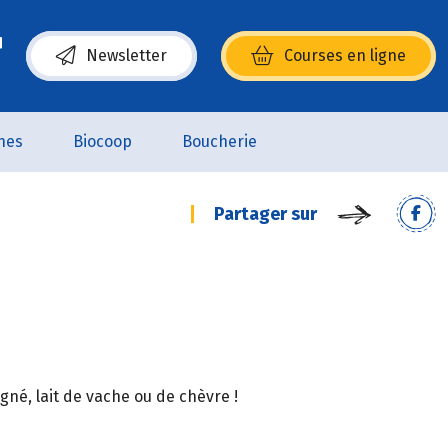
Newsletter
Courses en ligne
(s’ouvre dans une nouvelle fenêtre)
nes
Biocoop
Boucherie
Partager sur
gné, lait de vache ou de chèvre !