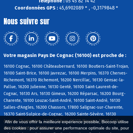
Téléphone :
05 45 82 14 42
Coordonnées GPS :
45,6902089 ° , -0,3179848 °
Nous suivre sur
Votre magasin Pays De Cognac (16100) est proche de :
16100 Cognac, 16100 Châteaubernard, 16100 Boutiers-Saint-Trojan,
16100 Saint-Brice, 16100 Javrezac, 16100 Merpins, 16370 Cherves-
Richemont, 16370 Richemont, 16200 Nercillac, 16130 Gensac-la-
Pallue, 16200 Julienne, 16130 Genté, 16100 Saint-Laurent-de-
Cognac, 16130 Ars, 16130 Gimeux, 16200 Réparsac, 16200 Bourg-
Charente, 16100 Louzac-Saint-André, 16100 Saint-André, 16130
Salles-d'Angles, 16200 Chassors, 17800 Salignac-sur-Charente,
16370 Saint-Sulpice-de-Cognac, 16200 Sainte-Sévère, 16130
Angeac-Champagne, 17610 Chérac, 16370 Mesnac, 17520 Celles,
Afin de vous offrir la meilleure expérience possible, Biocoop utilise
16130 Segonzac, 16200 Jarnac
des cookies : pour assurer une performance optimale du site, pour