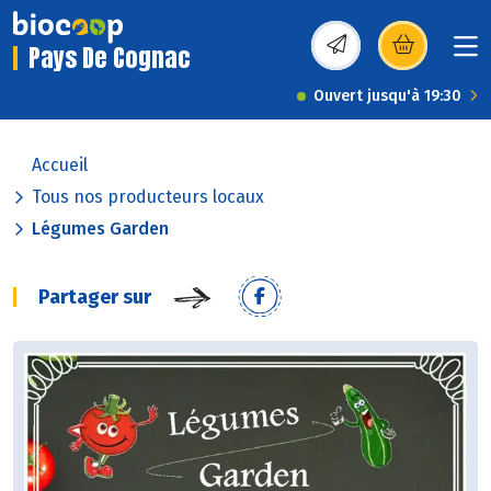
Pays De Cognac
(s’ouvre dans une nou
Ouvert jusqu'à 19:30
Accueil
Tous nos producteurs locaux
Légumes Garden
Partager sur