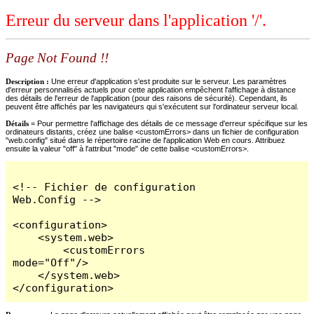
Erreur du serveur dans l'application '/'.
Page Not Found !!
Description :
Une erreur d'application s'est produite sur le serveur. Les paramètres
d'erreur personnalisés actuels pour cette application empêchent l'affichage à distance
des détails de l'erreur de l'application (pour des raisons de sécurité). Cependant, ils
peuvent être affichés par les navigateurs qui s'exécutent sur l'ordinateur serveur local.
Détails =
Pour permettre l'affichage des détails de ce message d'erreur spécifique sur les
ordinateurs distants, créez une balise <customErrors> dans un fichier de configuration
"web.config" situé dans le répertoire racine de l'application Web en cours. Attribuez
ensuite la valeur "off" à l'attribut "mode" de cette balise <customErrors>.
<!-- Fichier de configuration 
Web.Config -->

<configuration>

    <system.web>

        <customErrors 
mode="Off"/>

    </system.web>

</configuration>