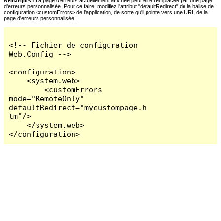
Remarques :
La page d'erreurs actuellement affichée peut être remplacée par une page
d'erreurs personnalisée. Pour ce faire, modifiez l'attribut "defaultRedirect" de la balise de
configuration <customErrors> de l'application, de sorte qu'il pointe vers une URL de la
page d'erreurs personnalisée !
<!-- Fichier de configuration 
Web.Config -->

<configuration>

    <system.web>

        <customErrors 
mode="RemoteOnly" 
defaultRedirect="mycustompage.h
tm"/>

    </system.web>

</configuration>