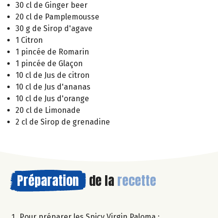
30 cl de Ginger beer
20 cl de Pamplemousse
30 g de Sirop d'agave
1 Citron
1 pincée de Romarin
1 pincée de Glaçon
10 cl de Jus de citron
10 cl de Jus d'ananas
10 cl de Jus d'orange
20 cl de Limonade
2 cl de Sirop de grenadine
Préparation
de la
recette
Pour préparer les Spicy Virgin Paloma :