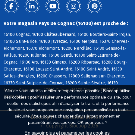
Votre magasin Pays De Cognac (16100) est proche de :
16100 Cognac, 16100 Châteaubernard, 16100 Boutiers-Saint-Trojan,
16100 Saint-Brice, 16100 Javrezac, 16100 Merpins, 16370 Cherves-
Richemont, 16370 Richemont, 16200 Nercillac, 16130 Gensac-la-
Pallue, 16200 Julienne, 16130 Genté, 16100 Saint-Laurent-de-
Cognac, 16130 Ars, 16130 Gimeux, 16200 Réparsac, 16200 Bourg-
Charente, 16100 Louzac-Saint-André, 16100 Saint-André, 16130
Salles-d'Angles, 16200 Chassors, 17800 Salignac-sur-Charente,
16370 Saint-Sulpice-de-Cognac, 16200 Sainte-Sévère, 16130
Angeac-Champagne, 17610 Chérac, 16370 Mesnac, 17520 Celles,
Afin de vous offrir la meilleure expérience possible, Biocoop utilise
16130 Segonzac, 16200 Jarnac
des cookies : pour assurer une performance optimale du site, pour
récolter des statistiques afin d'analyser le trafic et la performance
du site et vous proposer une navigation personnalisée en toute
sécurité. Vous pouvez changer d'avis à tout moment en
Biocoop.fr
Le réseau Biocoop
paramétrant vos cookies. OK pour vous ?
Copyright Biocoop 2026
En savoir plus et paramétrer les cookies