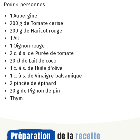
Pour 4 personnes
1 Aubergine
200 g de Tomate cerise
200 g de Haricot rouge
1 Ail
1 Oignon rouge
2 c. à s. de Purée de tomate
20 cl de Lait de coco
1 c. à s. de Huile d'olive
1 c. à s. de Vinaigre balsamique
2 pincée de épinard
20 g de Pignon de pin
Thym
Préparation
de la
recette