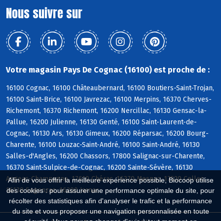
Nous suivre sur
Votre magasin Pays De Cognac (16100) est proche de :
16100 Cognac, 16100 Châteaubernard, 16100 Boutiers-Saint-Trojan,
16100 Saint-Brice, 16100 Javrezac, 16100 Merpins, 16370 Cherves-
Richemont, 16370 Richemont, 16200 Nercillac, 16130 Gensac-la-
Pallue, 16200 Julienne, 16130 Genté, 16100 Saint-Laurent-de-
Cognac, 16130 Ars, 16130 Gimeux, 16200 Réparsac, 16200 Bourg-
Charente, 16100 Louzac-Saint-André, 16100 Saint-André, 16130
Salles-d'Angles, 16200 Chassors, 17800 Salignac-sur-Charente,
16370 Saint-Sulpice-de-Cognac, 16200 Sainte-Sévère, 16130
Angeac-Champagne, 17610 Chérac, 16370 Mesnac, 17520 Celles,
Afin de vous offrir la meilleure expérience possible, Biocoop utilise
16130 Segonzac, 16200 Jarnac
des cookies : pour assurer une performance optimale du site, pour
récolter des statistiques afin d'analyser le trafic et la performance
du site et vous proposer une navigation personnalisée en toute