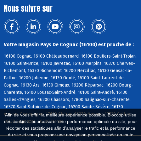
Nous suivre sur
Votre magasin Pays De Cognac (16100) est proche de :
16100 Cognac, 16100 Châteaubernard, 16100 Boutiers-Saint-Trojan,
16100 Saint-Brice, 16100 Javrezac, 16100 Merpins, 16370 Cherves-
Richemont, 16370 Richemont, 16200 Nercillac, 16130 Gensac-la-
Pallue, 16200 Julienne, 16130 Genté, 16100 Saint-Laurent-de-
Cognac, 16130 Ars, 16130 Gimeux, 16200 Réparsac, 16200 Bourg-
Charente, 16100 Louzac-Saint-André, 16100 Saint-André, 16130
Salles-d'Angles, 16200 Chassors, 17800 Salignac-sur-Charente,
16370 Saint-Sulpice-de-Cognac, 16200 Sainte-Sévère, 16130
Angeac-Champagne, 17610 Chérac, 16370 Mesnac, 17520 Celles,
Afin de vous offrir la meilleure expérience possible, Biocoop utilise
16130 Segonzac, 16200 Jarnac
des cookies : pour assurer une performance optimale du site, pour
récolter des statistiques afin d'analyser le trafic et la performance
du site et vous proposer une navigation personnalisée en toute