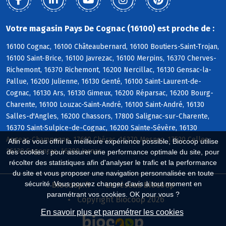
Votre magasin Pays De Cognac (16100) est proche de :
16100 Cognac, 16100 Châteaubernard, 16100 Boutiers-Saint-Trojan,
16100 Saint-Brice, 16100 Javrezac, 16100 Merpins, 16370 Cherves-
Richemont, 16370 Richemont, 16200 Nercillac, 16130 Gensac-la-
Pallue, 16200 Julienne, 16130 Genté, 16100 Saint-Laurent-de-
Cognac, 16130 Ars, 16130 Gimeux, 16200 Réparsac, 16200 Bourg-
Charente, 16100 Louzac-Saint-André, 16100 Saint-André, 16130
Salles-d'Angles, 16200 Chassors, 17800 Salignac-sur-Charente,
16370 Saint-Sulpice-de-Cognac, 16200 Sainte-Sévère, 16130
Angeac-Champagne, 17610 Chérac, 16370 Mesnac, 17520 Celles,
Afin de vous offrir la meilleure expérience possible, Biocoop utilise
16130 Segonzac, 16200 Jarnac
des cookies : pour assurer une performance optimale du site, pour
récolter des statistiques afin d'analyser le trafic et la performance
du site et vous proposer une navigation personnalisée en toute
sécurité. Vous pouvez changer d'avis à tout moment en
Biocoop.fr
Le réseau Biocoop
paramétrant vos cookies. OK pour vous ?
Copyright Biocoop 2026
En savoir plus et paramétrer les cookies