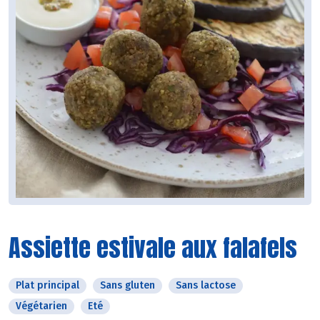
Assiette estivale aux falafels
Plat principal
Sans gluten
Sans lactose
Végétarien
Eté