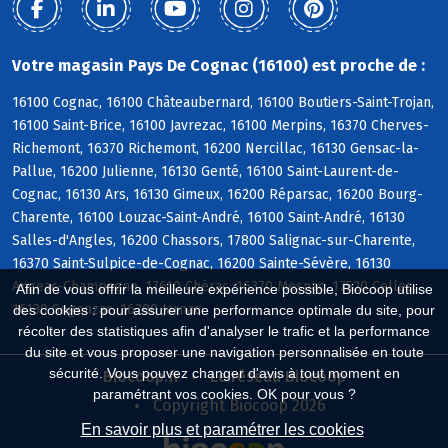
Votre magasin Pays De Cognac (16100) est proche de :
16100 Cognac, 16100 Châteaubernard, 16100 Boutiers-Saint-Trojan,
16100 Saint-Brice, 16100 Javrezac, 16100 Merpins, 16370 Cherves-
Richemont, 16370 Richemont, 16200 Nercillac, 16130 Gensac-la-
Pallue, 16200 Julienne, 16130 Genté, 16100 Saint-Laurent-de-
Cognac, 16130 Ars, 16130 Gimeux, 16200 Réparsac, 16200 Bourg-
Charente, 16100 Louzac-Saint-André, 16100 Saint-André, 16130
Salles-d'Angles, 16200 Chassors, 17800 Salignac-sur-Charente,
16370 Saint-Sulpice-de-Cognac, 16200 Sainte-Sévère, 16130
Angeac-Champagne, 17610 Chérac, 16370 Mesnac, 17520 Celles,
Afin de vous offrir la meilleure expérience possible, Biocoop utilise
16130 Segonzac, 16200 Jarnac
des cookies : pour assurer une performance optimale du site, pour
récolter des statistiques afin d'analyser le trafic et la performance
du site et vous proposer une navigation personnalisée en toute
sécurité. Vous pouvez changer d'avis à tout moment en
Biocoop.fr
Le réseau Biocoop
paramétrant vos cookies. OK pour vous ?
Copyright Biocoop 2026
En savoir plus et paramétrer les cookies