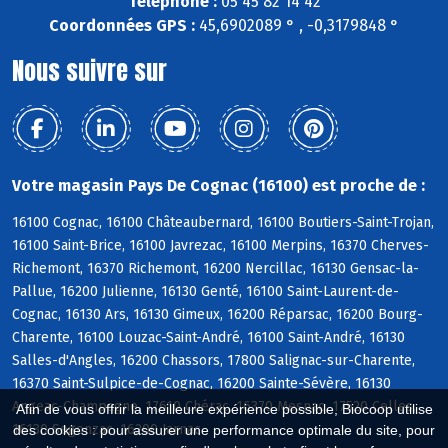
Téléphone :
05 45 82 14 42
Coordonnées GPS :
45,6902089 ° , -0,3179848 °
Nous suivre sur
Votre magasin Pays De Cognac (16100) est proche de :
16100 Cognac, 16100 Châteaubernard, 16100 Boutiers-Saint-Trojan,
16100 Saint-Brice, 16100 Javrezac, 16100 Merpins, 16370 Cherves-
Richemont, 16370 Richemont, 16200 Nercillac, 16130 Gensac-la-
Pallue, 16200 Julienne, 16130 Genté, 16100 Saint-Laurent-de-
Cognac, 16130 Ars, 16130 Gimeux, 16200 Réparsac, 16200 Bourg-
Charente, 16100 Louzac-Saint-André, 16100 Saint-André, 16130
Salles-d'Angles, 16200 Chassors, 17800 Salignac-sur-Charente,
16370 Saint-Sulpice-de-Cognac, 16200 Sainte-Sévère, 16130
Angeac-Champagne, 17610 Chérac, 16370 Mesnac, 17520 Celles,
Afin de vous offrir la meilleure expérience possible, Biocoop utilise
16130 Segonzac, 16200 Jarnac
des cookies : pour assurer une performance optimale du site, pour