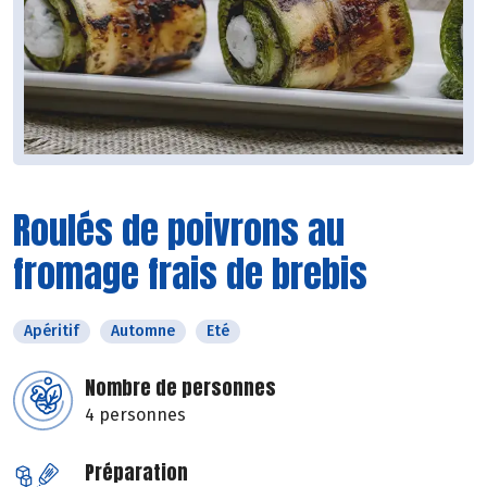
Roulés de poivrons au
fromage frais de brebis
Apéritif
Automne
Eté
Nombre de personnes
4 personnes
Préparation