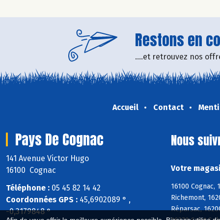
Restons en con
....et retrouvez nos of
Accueil
Contact
Menti
Pays De Cognac
Nous suiv
141 Avenue Victor Hugo
Votre magasi
16100 Cognac
16100 Cognac, 1
Téléphone :
05 45 82 14 42
Richemont, 1620
Coordonnées GPS :
45,6902089 ° ,
Réparsac, 16200
-0,3179848 °