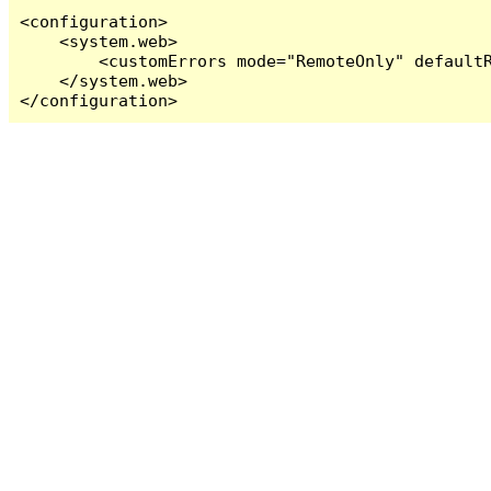
<configuration>

    <system.web>

        <customErrors mode="RemoteOnly" defaultR
    </system.web>

</configuration>