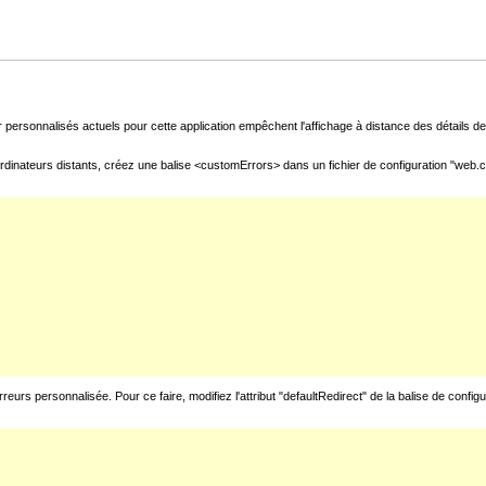
 personnalisés actuels pour cette application empêchent l'affichage à distance des détails de 
rdinateurs distants, créez une balise <customErrors> dans un fichier de configuration "web.con
urs personnalisée. Pour ce faire, modifiez l'attribut "defaultRedirect" de la balise de config