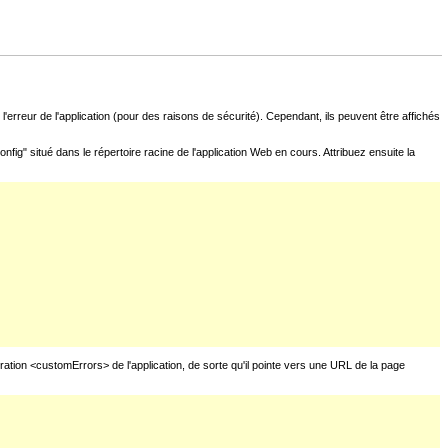
l'erreur de l'application (pour des raisons de sécurité). Cependant, ils peuvent être affichés
fig" situé dans le répertoire racine de l'application Web en cours. Attribuez ensuite la
uration <customErrors> de l'application, de sorte qu'il pointe vers une URL de la page