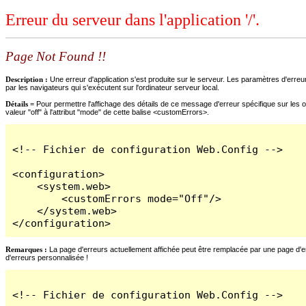
Erreur du serveur dans l'application '/'.
Page Not Found !!
Description :
Une erreur d'application s'est produite sur le serveur. Les paramètres d'erreur
par les navigateurs qui s'exécutent sur l'ordinateur serveur local.
Détails =
Pour permettre l'affichage des détails de ce message d'erreur spécifique sur les o
valeur "off" à l'attribut "mode" de cette balise <customErrors>.
<!-- Fichier de configuration Web.Config -->

<configuration>

    <system.web>

        <customErrors mode="Off"/>

    </system.web>

</configuration>
Remarques :
La page d'erreurs actuellement affichée peut être remplacée par une page d'erre
d'erreurs personnalisée !
<!-- Fichier de configuration Web.Config -->
