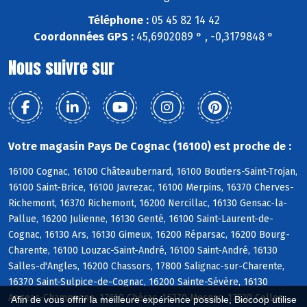
Téléphone :
05 45 82 14 42
Coordonnées GPS :
45,6902089 ° , -0,3179848 °
Nous suivre sur
Votre magasin Pays De Cognac (16100) est proche de :
16100 Cognac, 16100 Châteaubernard, 16100 Boutiers-Saint-Trojan,
16100 Saint-Brice, 16100 Javrezac, 16100 Merpins, 16370 Cherves-
Richemont, 16370 Richemont, 16200 Nercillac, 16130 Gensac-la-
Pallue, 16200 Julienne, 16130 Genté, 16100 Saint-Laurent-de-
Cognac, 16130 Ars, 16130 Gimeux, 16200 Réparsac, 16200 Bourg-
Charente, 16100 Louzac-Saint-André, 16100 Saint-André, 16130
Salles-d'Angles, 16200 Chassors, 17800 Salignac-sur-Charente,
16370 Saint-Sulpice-de-Cognac, 16200 Sainte-Sévère, 16130
Angeac-Champagne, 17610 Chérac, 16370 Mesnac, 17520 Celles,
Afin de vous offrir la meilleure expérience possible, Biocoop utilise