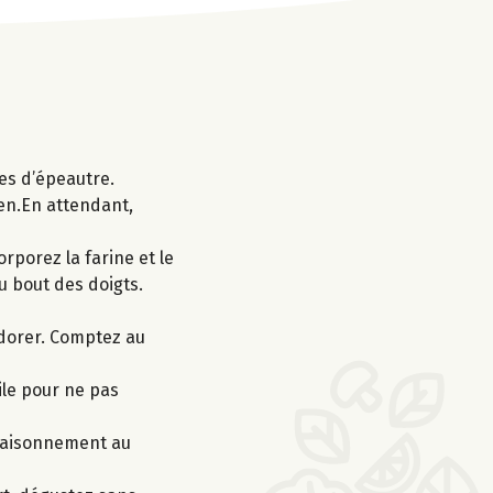
tes d’épeautre.
ien.En attendant,
orporez la farine et le
u bout des doigts.
e dorer. Comptez au
ile pour ne pas
ssaisonnement au