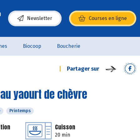
Newsletter
Courses en ligne
(s’ouvre dans une nouvelle fenêtre)
nes
Biocoop
Boucherie
Partager sur
 au yaourt de chèvre
é
Printemps
tion
Cuisson
20 min