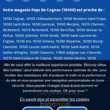
Votre magasin Pays De Cognac (16100) est proche de :
16100 Cognac, 16100 Châteaubernard, 16100 Boutiers-Saint-Trojan,
16100 Saint-Brice, 16100 Javrezac, 16100 Merpins, 16370 Cherves-
Richemont, 16370 Richemont, 16200 Nercillac, 16130 Gensac-la-
Pallue, 16200 Julienne, 16130 Genté, 16100 Saint-Laurent-de-
Cognac, 16130 Ars, 16130 Gimeux, 16200 Réparsac, 16200 Bourg-
Charente, 16100 Louzac-Saint-André, 16100 Saint-André, 16130
Salles-d'Angles, 16200 Chassors, 17800 Salignac-sur-Charente,
16370 Saint-Sulpice-de-Cognac, 16200 Sainte-Sévère, 16130
Angeac-Champagne, 17610 Chérac, 16370 Mesnac, 17520 Celles,
Afin de vous offrir la meilleure expérience possible, Biocoop utilise
16130 Segonzac, 16200 Jarnac
des cookies : pour assurer une performance optimale du site, pour
récolter des statistiques afin d'analyser le trafic et la performance
du site et vous proposer une navigation personnalisée en toute
sécurité. Vous pouvez changer d'avis à tout moment en
Biocoop.fr
Le réseau Biocoop
paramétrant vos cookies. OK pour vous ?
Copyright Biocoop 2026
En savoir plus et paramétrer les cookies