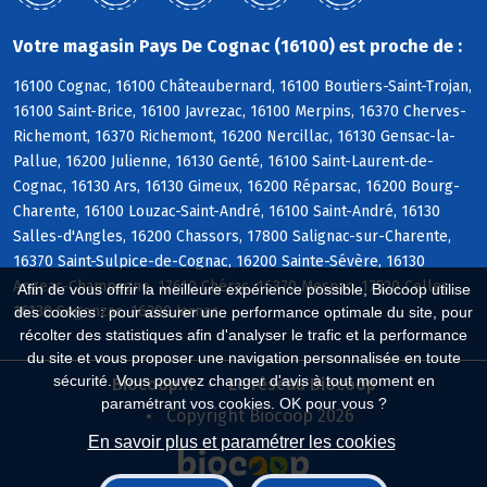
Votre magasin Pays De Cognac (16100) est proche de :
16100 Cognac, 16100 Châteaubernard, 16100 Boutiers-Saint-Trojan,
16100 Saint-Brice, 16100 Javrezac, 16100 Merpins, 16370 Cherves-
Richemont, 16370 Richemont, 16200 Nercillac, 16130 Gensac-la-
Pallue, 16200 Julienne, 16130 Genté, 16100 Saint-Laurent-de-
Cognac, 16130 Ars, 16130 Gimeux, 16200 Réparsac, 16200 Bourg-
Charente, 16100 Louzac-Saint-André, 16100 Saint-André, 16130
Salles-d'Angles, 16200 Chassors, 17800 Salignac-sur-Charente,
16370 Saint-Sulpice-de-Cognac, 16200 Sainte-Sévère, 16130
Angeac-Champagne, 17610 Chérac, 16370 Mesnac, 17520 Celles,
Afin de vous offrir la meilleure expérience possible, Biocoop utilise
16130 Segonzac, 16200 Jarnac
des cookies : pour assurer une performance optimale du site, pour
récolter des statistiques afin d'analyser le trafic et la performance
du site et vous proposer une navigation personnalisée en toute
sécurité. Vous pouvez changer d'avis à tout moment en
Biocoop.fr
Le réseau Biocoop
paramétrant vos cookies. OK pour vous ?
Copyright Biocoop 2026
En savoir plus et paramétrer les cookies