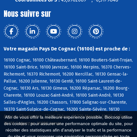
Nous suivre sur
Votre magasin Pays De Cognac (16100) est proche de :
16100 Cognac, 16100 Châteaubernard, 16100 Boutiers-Saint-Trojan,
16100 Saint-Brice, 16100 Javrezac, 16100 Merpins, 16370 Cherves-
Richemont, 16370 Richemont, 16200 Nercillac, 16130 Gensac-la-
Pallue, 16200 Julienne, 16130 Genté, 16100 Saint-Laurent-de-
Cognac, 16130 Ars, 16130 Gimeux, 16200 Réparsac, 16200 Bourg-
Charente, 16100 Louzac-Saint-André, 16100 Saint-André, 16130
Salles-d'Angles, 16200 Chassors, 17800 Salignac-sur-Charente,
16370 Saint-Sulpice-de-Cognac, 16200 Sainte-Sévère, 16130
Angeac-Champagne, 17610 Chérac, 16370 Mesnac, 17520 Celles,
Afin de vous offrir la meilleure expérience possible, Biocoop utilise
16130 Segonzac, 16200 Jarnac
des cookies : pour assurer une performance optimale du site, pour
récolter des statistiques afin d'analyser le trafic et la performance
du site et vous proposer une navigation personnalisée en toute