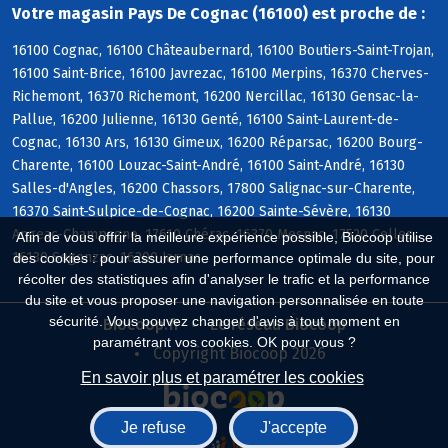
Votre magasin Pays De Cognac (16100) est proche de :
16100 Cognac, 16100 Châteaubernard, 16100 Boutiers-Saint-Trojan,
16100 Saint-Brice, 16100 Javrezac, 16100 Merpins, 16370 Cherves-
Richemont, 16370 Richemont, 16200 Nercillac, 16130 Gensac-la-
Pallue, 16200 Julienne, 16130 Genté, 16100 Saint-Laurent-de-
Cognac, 16130 Ars, 16130 Gimeux, 16200 Réparsac, 16200 Bourg-
Charente, 16100 Louzac-Saint-André, 16100 Saint-André, 16130
Salles-d'Angles, 16200 Chassors, 17800 Salignac-sur-Charente,
16370 Saint-Sulpice-de-Cognac, 16200 Sainte-Sévère, 16130
Angeac-Champagne, 17610 Chérac, 16370 Mesnac, 17520 Celles,
Afin de vous offrir la meilleure expérience possible, Biocoop utilise
16130 Segonzac, 16200 Jarnac
des cookies : pour assurer une performance optimale du site, pour
récolter des statistiques afin d'analyser le trafic et la performance
du site et vous proposer une navigation personnalisée en toute
sécurité. Vous pouvez changer d'avis à tout moment en
Biocoop.fr
Le réseau Biocoop
paramétrant vos cookies. OK pour vous ?
Copyright Biocoop 2026
En savoir plus et paramétrer les cookies
Je refuse
J'accepte
Réalisé par