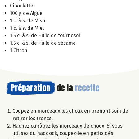
Ciboulette
100 g de Algue
1 c. à s. de Miso
1 c. à s. de Miel
1.5 c. à s. de Huile de tournesol
1.5 c. à s. de Huile de sésame
1 Citron
Préparation
de la
recette
Coupez en morceaux les choux en prenant soin de
retirer les troncs.
Hachez ou râpez les morceaux de choux. Si vous
utilisez du haddock, coupez-le en petits dés.