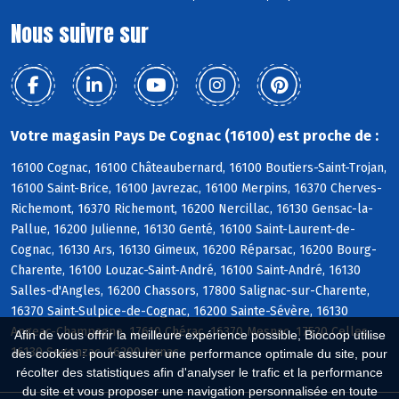
Nous suivre sur
Votre magasin Pays De Cognac (16100) est proche de :
16100 Cognac, 16100 Châteaubernard, 16100 Boutiers-Saint-Trojan,
16100 Saint-Brice, 16100 Javrezac, 16100 Merpins, 16370 Cherves-
Richemont, 16370 Richemont, 16200 Nercillac, 16130 Gensac-la-
Pallue, 16200 Julienne, 16130 Genté, 16100 Saint-Laurent-de-
Cognac, 16130 Ars, 16130 Gimeux, 16200 Réparsac, 16200 Bourg-
Charente, 16100 Louzac-Saint-André, 16100 Saint-André, 16130
Salles-d'Angles, 16200 Chassors, 17800 Salignac-sur-Charente,
16370 Saint-Sulpice-de-Cognac, 16200 Sainte-Sévère, 16130
Angeac-Champagne, 17610 Chérac, 16370 Mesnac, 17520 Celles,
Afin de vous offrir la meilleure expérience possible, Biocoop utilise
16130 Segonzac, 16200 Jarnac
des cookies : pour assurer une performance optimale du site, pour
récolter des statistiques afin d'analyser le trafic et la performance
du site et vous proposer une navigation personnalisée en toute