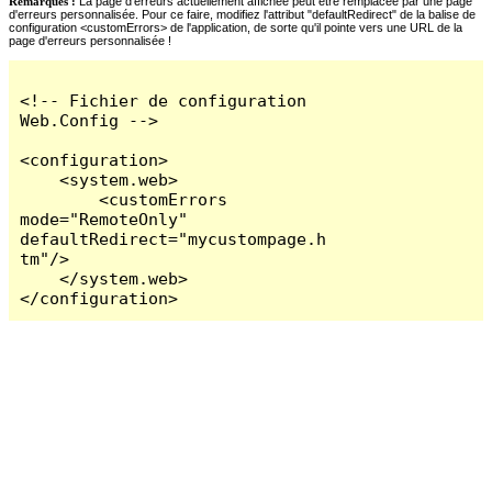
Remarques :
La page d'erreurs actuellement affichée peut être remplacée par une page
d'erreurs personnalisée. Pour ce faire, modifiez l'attribut "defaultRedirect" de la balise de
configuration <customErrors> de l'application, de sorte qu'il pointe vers une URL de la
page d'erreurs personnalisée !
<!-- Fichier de configuration 
Web.Config -->

<configuration>

    <system.web>

        <customErrors 
mode="RemoteOnly" 
defaultRedirect="mycustompage.h
tm"/>

    </system.web>

</configuration>