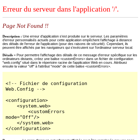
Erreur du serveur dans l'application '/'.
Page Not Found !!
Description :
Une erreur d'application s'est produite sur le serveur. Les paramètres
d'erreur personnalisés actuels pour cette application empêchent l'affichage à distance
des détails de l'erreur de l'application (pour des raisons de sécurité). Cependant, ils
peuvent être affichés par les navigateurs qui s'exécutent sur l'ordinateur serveur local.
Détails =
Pour permettre l'affichage des détails de ce message d'erreur spécifique sur les
ordinateurs distants, créez une balise <customErrors> dans un fichier de configuration
"web.config" situé dans le répertoire racine de l'application Web en cours. Attribuez
ensuite la valeur "off" à l'attribut "mode" de cette balise <customErrors>.
<!-- Fichier de configuration 
Web.Config -->

<configuration>

    <system.web>

        <customErrors 
mode="Off"/>

    </system.web>

</configuration>