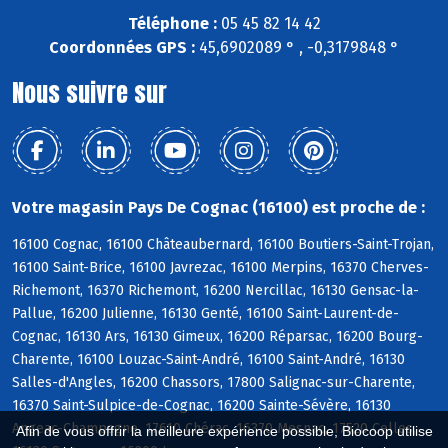
Téléphone :
05 45 82 14 42
Coordonnées GPS :
45,6902089 ° , -0,3179848 °
Nous suivre sur
Votre magasin Pays De Cognac (16100) est proche de :
16100 Cognac, 16100 Châteaubernard, 16100 Boutiers-Saint-Trojan,
16100 Saint-Brice, 16100 Javrezac, 16100 Merpins, 16370 Cherves-
Richemont, 16370 Richemont, 16200 Nercillac, 16130 Gensac-la-
Pallue, 16200 Julienne, 16130 Genté, 16100 Saint-Laurent-de-
Cognac, 16130 Ars, 16130 Gimeux, 16200 Réparsac, 16200 Bourg-
Charente, 16100 Louzac-Saint-André, 16100 Saint-André, 16130
Salles-d'Angles, 16200 Chassors, 17800 Salignac-sur-Charente,
16370 Saint-Sulpice-de-Cognac, 16200 Sainte-Sévère, 16130
Angeac-Champagne, 17610 Chérac, 16370 Mesnac, 17520 Celles,
Afin de vous offrir la meilleure expérience possible, Biocoop utilise