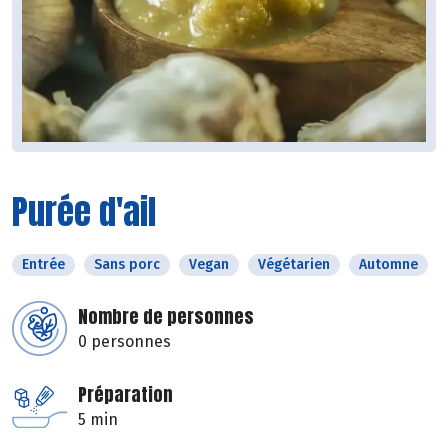
Purée d'ail
Entrée
Sans porc
Vegan
Végétarien
Automne
Nombre de personnes
0 personnes
Préparation
5 min