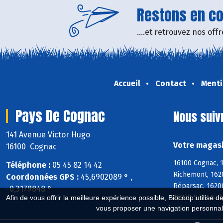
Restons en con
....et retrouvez nos of
Accueil
Contact
Menti
Pays De Cognac
Nous suiv
141 Avenue Victor Hugo
Votre magasi
16100 Cognac
16100 Cognac, 1
Téléphone :
05 45 82 14 42
Richemont, 1620
Coordonnées GPS :
45,6902089 ° ,
Réparsac, 16200
-0,3179848 °
16370 Saint-Su
Afin de vous offrir la meilleure expérience possible, Biocoop utilise d
vous proposer une navigation personnal