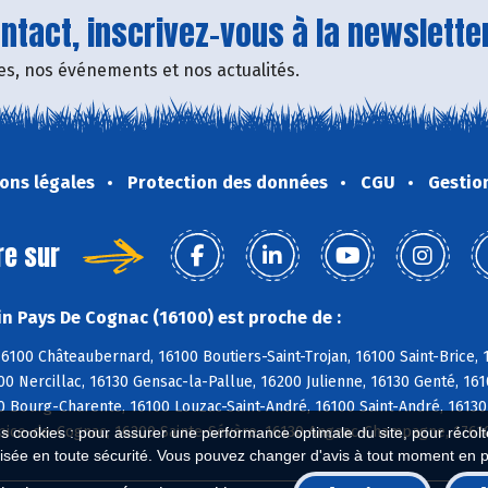
tact, inscrivez-vous à la newsletter
fres, nos événements et nos actualités.
ons légales
Protection des données
CGU
Gestio
re sur
n Pays De Cognac (16100) est proche de :
6100 Châteaubernard, 16100 Boutiers-Saint-Trojan, 16100 Saint-Brice,
0 Nercillac, 16130 Gensac-la-Pallue, 16200 Julienne, 16130 Genté, 16
 Bourg-Charente, 16100 Louzac-Saint-André, 16100 Saint-André, 16130
lpice-de-Cognac, 16200 Sainte-Sévère, 16130 Angeac-Champagne, 17610
es cookies : pour assurer une performance optimale du site, pour récolter
isée en toute sécurité. Vous pouvez changer d'avis à tout moment en 