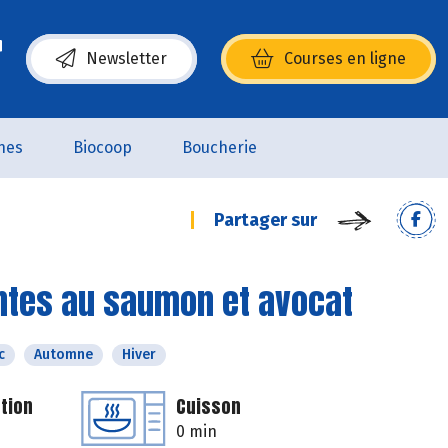
Newsletter
Courses en ligne
(s’ouvre dans une nouvelle fenêtre)
nes
Biocoop
Boucherie
Partager sur
uantes au saumon et avocat
c
Automne
Hiver
tion
Cuisson
0 min