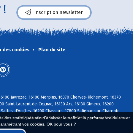
 !
Inscription newsletter
n des cookies
Plan du site
 16100 Javrezac, 16100 Merpins, 16370 Cherves-Richemont, 16370
100 Saint-Laurent-de-Cognac, 16130 Ars, 16130 Gimeux, 16200
 Salles-d'Angles, 16200 Chassors, 17800 Salignac-sur-Charente,
 Chérac, 16370 Mesnac, 17520 Celles, 16130 Segonzac, 16200 Jarnac
 des statistiques afin d'analyser le trafic et la performance du site et
paramétrant vos cookies. OK pour vous ?