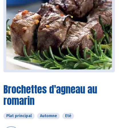
Brochettes d'agneau au
romarin
Plat principal
Automne
Eté