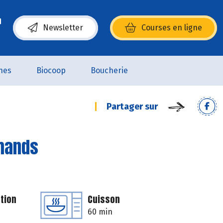
Newsletter
Courses en ligne
(s’ouvre dans une nouvelle fenêtre)
nes
Biocoop
Boucherie
Partager sur
rmands
tion
Cuisson
60 min