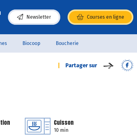
Newsletter
Courses en ligne
(s’ouvre dans une nouvelle fenêtre)
nes
Biocoop
Boucherie
Partager sur
tion
Cuisson
10 min